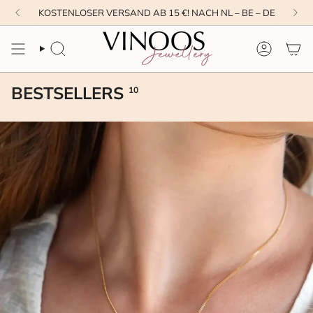
Zum
KOSTENLOSER VERSAND AB 15 €! NACH NL – BE – DE
Inhalt
springen
SUCHE
KONTO
BESTSELLERS
10