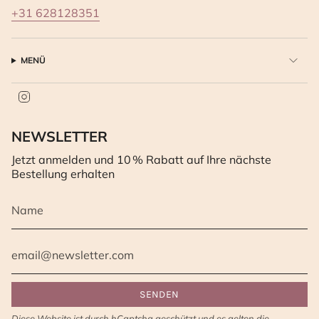
+31 628128351
MENÜ
I
n
s
t
NEWSLETTER
a
Jetzt anmelden und 10 % Rabatt auf Ihre nächste
g
r
Bestellung erhalten
a
m
SENDEN
Diese Website ist durch hCaptcha geschützt und es gelten die