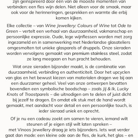
zijn geïnspireerd door één van de mooiste momenten van
verbinden: een fles wijn delen. Niet alleen voor de smaak, maar
ook voor de herinneringen, gesprekken en warmte die erbij
komen kijken.
Elke collectie – van
Wine Jewellery: Colours of Wine
tot
Ode to
Green
– vertelt een verhaal van duurzaamheid, vakmanschap en
persoonlijke expressie. Oude, lege wijnflessen worden met zorg
ingezameld en in samenwerking met Nederlandse glasateliers
omgesmolten tot unieke glasparels of druppels. Onze sieraden
worden vervolgens gemaakt van
premium stainless steel
, zodat
ze lang meegaan en hun pracht behouden.
Wat onze sieraden bijzonder maakt, is de combinatie van
duurzaamheid, verbinding en authenticiteit. Door het upcyclen
van glas en het bewust kiezen van materialen dragen we bij aan
een duurzamer geheel. Veel van onze ontwerpen bevatten
bovendien een symbolische boodschap – zoals
Jij & Ik
,
Lucky
Knots
of
Troostparels
– die uitnodigen om te delen of juist dicht
bij jezelf te dragen. En omdat elk stuk met de hand wordt
gemaakt, met aandacht voor detail en een persoonlijke touch, is
ieder sieraad uniek en oprecht.
Of je nu een cadeau zoekt om samen te vieren, iemand wilt
steunen of je eigen stijl wilt laten spreken –
met Vinoos Jewellery draag je iets bijzonders. Iets wat verder
gaat dan mode: een kleine ode aan de fles, de kurk, het glas – en