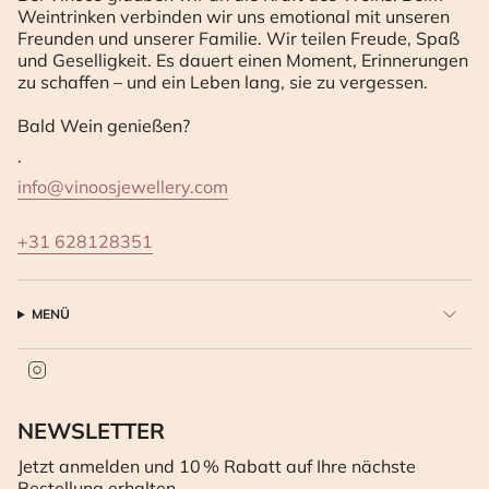
Weintrinken verbinden wir uns emotional mit unseren
Freunden und unserer Familie. Wir teilen Freude, Spaß
und Geselligkeit. Es dauert einen Moment, Erinnerungen
zu schaffen – und ein Leben lang, sie zu vergessen.
Bald Wein genießen?
.
info@vinoosjewellery.com
+31 628128351
MENÜ
I
n
s
t
NEWSLETTER
a
Jetzt anmelden und 10 % Rabatt auf Ihre nächste
g
r
Bestellung erhalten